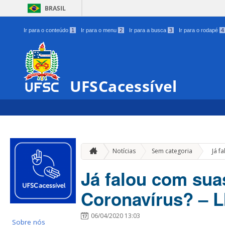
BRASIL
Ir para o conteúdo
1
Ir para o menu
2
Ir para a busca
3
Ir para o rodapé
4
UFSCacessível
»
Notícias
Sem categoria
Já f
Já falou com sua
Coronavírus? – 
06/04/2020 13:03
Sobre nós