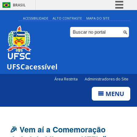
BRASIL
Simplifique!
ACESSIBILIDADE
ALTO CONTRASTE
MAPA DO SITE
Comunica BR
Participe
Acesso à informação
Legislação
UFSCacessível
Canais
Área Restrita
Administradores do Site
MENU
🎉 Vem aí a Comemoração