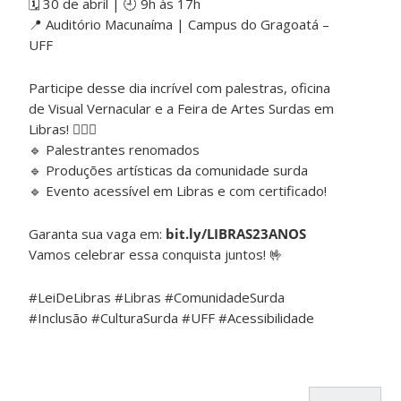
🗓️ 30 de abril | 🕘 9h às 17h
📍 Auditório Macunaíma | Campus do Gragoatá –
UFF
Participe desse dia incrível com palestras, oficina
de Visual Vernacular e a Feira de Artes Surdas em
Libras! 🧏‍♂️✨
🔹 Palestrantes renomados
🔹 Produções artísticas da comunidade surda
🔹 Evento acessível em Libras e com certificado!
Garanta sua vaga em:
bit.ly/LIBRAS23ANOS
Vamos celebrar essa conquista juntos! 🤟
#LeiDeLibras #Libras #ComunidadeSurda
#Inclusão #CulturaSurda #UFF #Acessibilidade