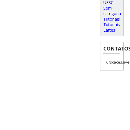
UFSC
Sem
categoria
Tutoriais
Tutoriais
Lattes
CONTATO
ufscacessive