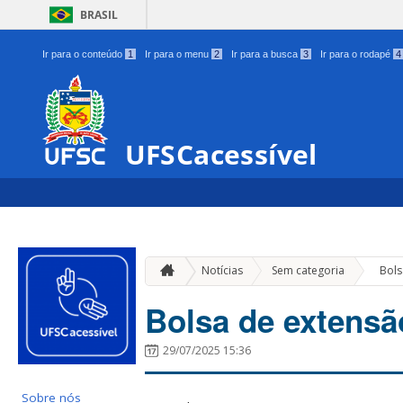
BRASIL
Ir para o conteúdo
1
Ir para o menu
2
Ir para a busca
3
Ir para o rodapé
4
UFSCacessível
»
Notícias
Sem categoria
Bols
Bolsa de extensã
29/07/2025 15:36
Sobre nós