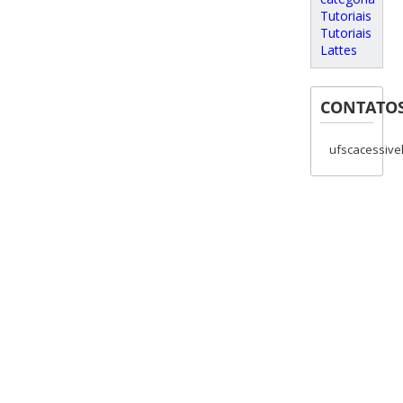
Tutoriais
Tutoriais
Lattes
CONTATO
ufscacessive