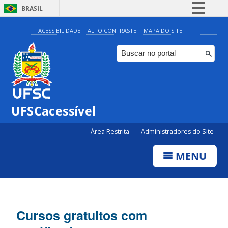
BRASIL
Simplifique!
ACESSIBILIDADE
ALTO CONTRASTE
MAPA DO SITE
Comunica BR
Participe
Acesso à informação
Legislação
UFSCacessível
Canais
Área Restrita
Administradores do Site
MENU
Cursos gratuitos com