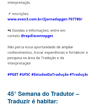
Interpretação.
📌 Inscrições:
www.even3.com.br/2jornadapget-707780/
📲 Dúvidas e informações: entre em
contato
@repdiscentepget
Não perca essa oportunidade de ampliar
conhecimentos, trocar experiências e fortalecer a
pesquisa na área da Tradução e da
Interpretação!
#PGET
#UFSC
#EstudosDaTradução
#Tradução
#Interp
45° Semana do Tradutor –
Traduzir é habitar: