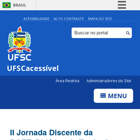
BRASIL
Simplifique!
ACESSIBILIDADE
ALTO CONTRASTE
MAPA DO SITE
Comunica BR
Participe
Acesso à informação
Legislação
UFSCacessível
Canais
Área Restrita
Administradores do Site
MENU
II Jornada Discente da