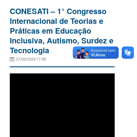
CONESATI – 1° Congresso
Internacional de Teorias e
Práticas em Educação
Inclusiva, Autismo, Surdez e
Tecnologia
27/03/2026 17:08