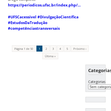
https://periodicos.ufsc.br/index.php/…
#UFSCacessivel
#DivulgaçãoCientífica
#EstudosDaTradução
#competênciastransversais
Página 1 de 50
1
2
3
4
5
Próximo ›
Última »
Categoria
Categorias