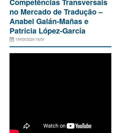
Competências Transversais
no Mercado de Tradução –
Anabel Galán-Mañas e
Patrícia López-García
19/03/2026 18:01