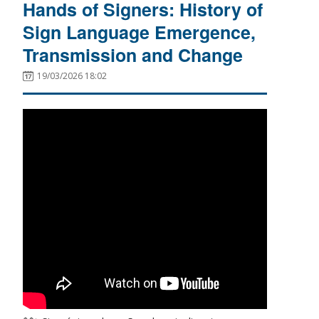
Hands of Signers: History of
Sign Language Emergence,
Transmission and Change
19/03/2026 18:02