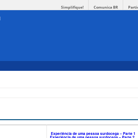
Simplifique!
Comunica BR
Parti
Experiência de uma pessoa surdocega – Parte 1
Experiência de uma pessoa surdocega – Parte 2