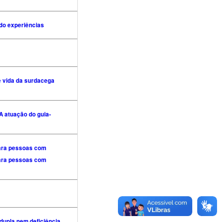
do experiências
 vida da surdacega
 atuação do guia-
para pessoas com
para pessoas com
dupla nem deficiência