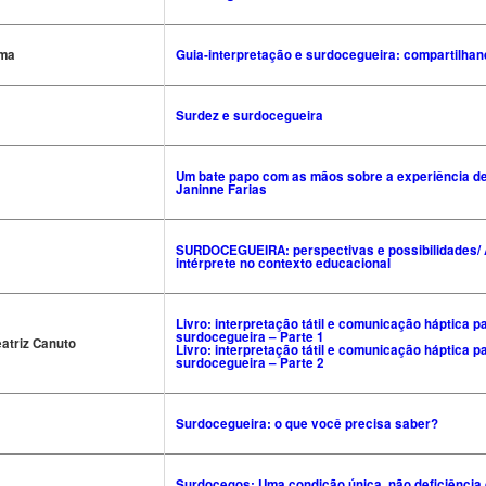
ima
Guia-interpretação e surdocegueira: compartilhan
Surdez e surdocegueira
Um bate papo com as mãos sobre a experiência de
Janinne Farias
SURDOCEGUEIRA: perspectivas e possibilidades/ A
intérprete no contexto educacional
Livro: interpretação tátil e comunicação háptica 
surdocegueira – Parte 1
eatriz Canuto
Livro: interpretação tátil e comunicação háptica 
surdocegueira – Parte 2
Surdocegueira: o que você precisa saber?
Surdocegos: Uma condição única, não deficiência 