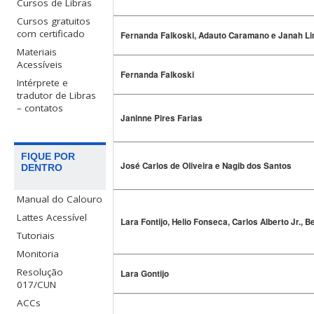
Cursos de Libras
Cursos gratuitos
com certificado
Fernanda Falkoski, Adauto Caramano e Janah L
Materiais
Acessíveis
Fernanda Falkoski
Intérprete e
tradutor de Libras
– contatos
Janinne Pires Farias
FIQUE POR
José Carlos de Oliveira e Nagib dos Santos
DENTRO
Manual do Calouro
Lattes Acessível
Lara Fontijo, Helio Fonseca, Carlos Alberto Jr., B
Tutoriais
Monitoria
Resolução
Lara Gontijo
017/CUN
ACCs