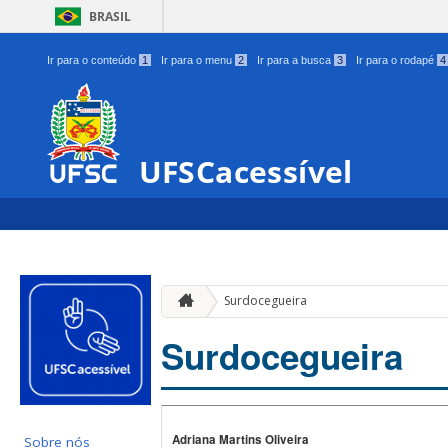
BRASIL
Ir para o conteúdo
1
Ir para o menu
2
Ir para a busca
3
Ir para o rodapé
4
UFSCacessível
Surdocegueira
Surdocegueira
Adriana Martins Oliveira
Sobre nós