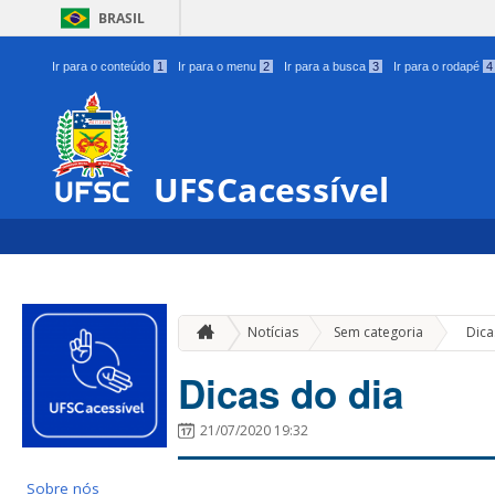
BRASIL
Ir para o conteúdo
1
Ir para o menu
2
Ir para a busca
3
Ir para o rodapé
4
UFSCacessível
»
Notícias
Sem categoria
Dica
Dicas do dia
21/07/2020 19:32
Sobre nós